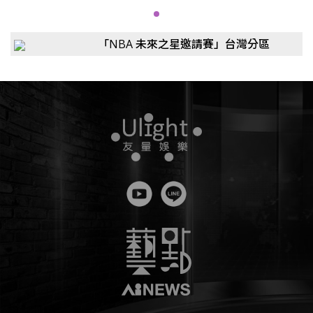
「NBA 未來之星邀請賽」台灣分區
選拔賽 傳奇球星艾德里奇前來助陣