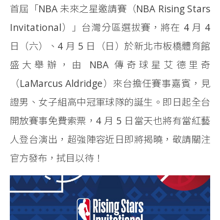
首屆「NBA 未來之星邀請賽（NBA Rising Stars
Invitational）」台灣分區選拔賽，將在 4 月 4
日（六）、4 月 5 日（日）於新北市板橋體育館
盛大舉辦，由 NBA 傳奇球星艾德里奇
（LaMarcus Aldridge）來台擔任賽事嘉賓，見
證男、女子組高中冠軍球隊的誕生。即日起全台
開放賽事免費索票，4 月 5 日當天也將有當紅藝
人登台演出，超強陣容近日即將揭曉，敬請關注
官方發布，拭目以待！