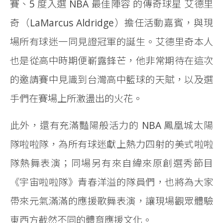
賽、5 度入選 NBA 最佳陣容 的傳奇球星 艾德里
奇（LaMarcus Aldridge）擔任活動嘉賓，與現
場所有球迷一同見證冠軍的誕生。艾德里奇本人
也是從高中時期便嶄露鋒芒，他非常期待在這次
的邀請賽中見識到台灣高中籃球的天賦，以及選
手們在賽場上所激盪出的火花。
此外，還有充滿豔陽般活力的 NBA 鳳凰城太陽
隊啦啦隊，為所有球迷獻上熱力四射的美式啦啦
隊熱舞表演；同場另有來自緯來原創選秀節目
《宇宙啦啦隊》青春洋溢的隊員們，也將為大家
帶來元氣滿滿的應援歌舞表演，讓現場觀眾體驗
東西方截然不同的體育應援文化。