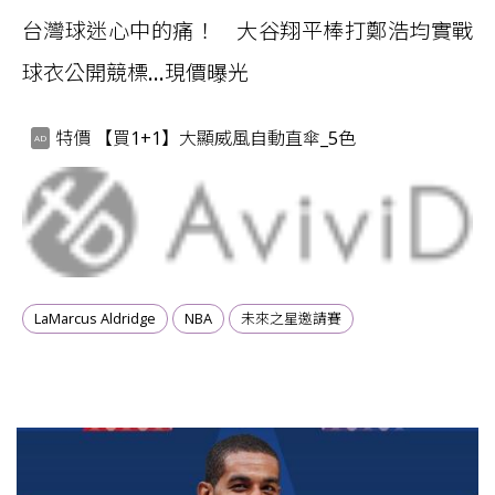
台灣球迷心中的痛！ 大谷翔平棒打鄭浩均實戰
球衣公開競標...現價曝光
特價 【買1+1】大顯威風自動直傘_5色
LaMarcus Aldridge
NBA
未來之星邀請賽