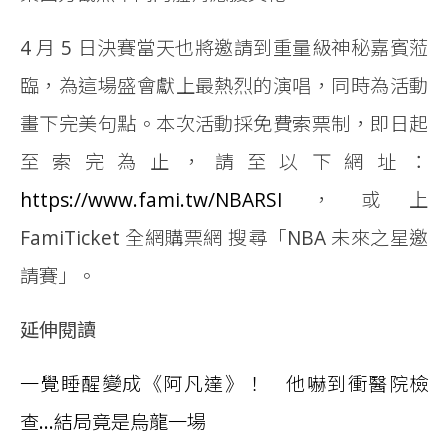
4 月 5 日決賽當天也將邀請到重量級神秘嘉賓蒞
臨，為這場盛會獻上最熱烈的演唱，同時為活動
畫下完美句點。本次活動採免費索票制，即日起
至索完為止，請至以下網址：
https://www.fami.tw/NBARSI
，或上
FamiTicket 全網購票網 搜尋「NBA 未來之星邀
請賽」。
延伸閱讀
一覺睡醒變成《阿凡達》！ 他嚇到衝醫院檢
查...結局竟是烏龍一場