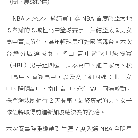
（圖／展逸提供）
「NBA 未來之星邀請賽」為 NBA 首度於亞太地
區舉辦的區域性高中籃球賽事，集結亞太區男女
高中菁英隊伍，為年輕球員打造國際舞台。本次
台灣分區選拔賽，將由 高中籃球甲級聯賽
（HBL）男子組四強：東泰高中、能仁家商、松
山高中、南湖高中，以及女子組四強：北一女
中、陽明高中、南山高中、永仁高中 同場較勁，
採單淘汰制進行 2 天賽事，最終奪冠的男、女子
隊伍將取得前進新加坡總決賽的資格。
本次賽事隆重邀請到生涯 7 度入選 NBA 全明星