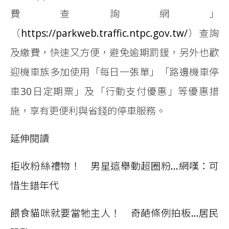
費查詢網」
（
https://parkweb.traffic.ntpc.gov.tw/
）查詢
及繳費，快速又方便，避免逾期罰鍰，另外也歡
迎機車族多加使用「每日一張單」「路邊機車停
車30日定期票」及「行動支付優惠」等優惠措
施，享有更便利與省錢的停車服務。
延伸閱讀
拒收粉絲禮物！ 男星這舉動超圈粉...網嘆：可
惜生錯年代
餵食貓咪就要當牠主人！ 奇葩條例拍板...居民