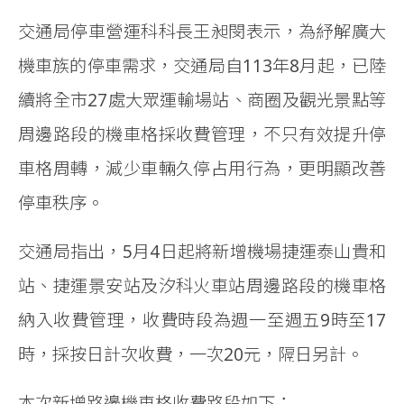
交通局停車營運科科長王昶閔表示，為紓解廣大
機車族的停車需求，交通局自113年8月起，已陸
續將全市27處大眾運輸場站、商圈及觀光景點等
周邊路段的機車格採收費管理，不只有效提升停
車格周轉，減少車輛久停占用行為，更明顯改善
停車秩序。
交通局指出，5月4日起將新增機場捷運泰山貴和
站、捷運景安站及汐科火車站周邊路段的機車格
納入收費管理，收費時段為週一至週五9時至17
時，採按日計次收費，一次20元，隔日另計。
本次新增路邊機車格收費路段如下：