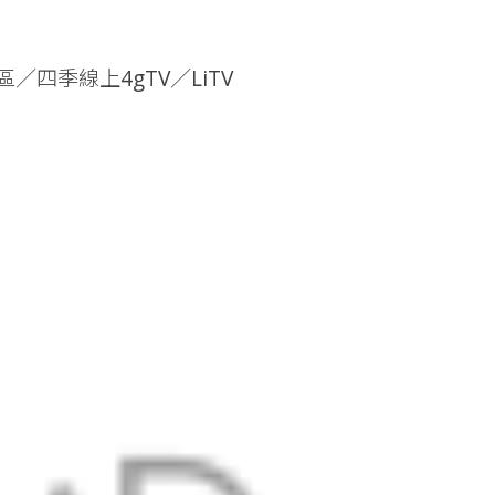
區／四季線上4gTV／LiTV