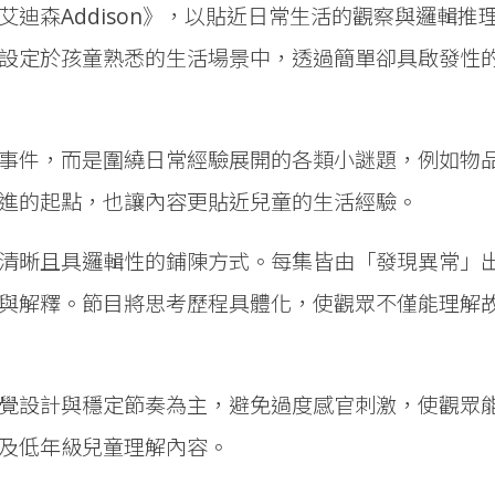
迪森Addison》，以貼近日常生活的觀察與邏輯推
設定於孩童熟悉的生活場景中，透過簡單卻具啟發性
事件，而是圍繞日常經驗展開的各類小謎題，例如物
進的起點，也讓內容更貼近兒童的生活經驗。
清晰且具邏輯性的鋪陳方式。每集皆由「發現異常」
與解釋。節目將思考歷程具體化，使觀眾不僅能理解
覺設計與穩定節奏為主，避免過度感官刺激，使觀眾
及低年級兒童理解內容。