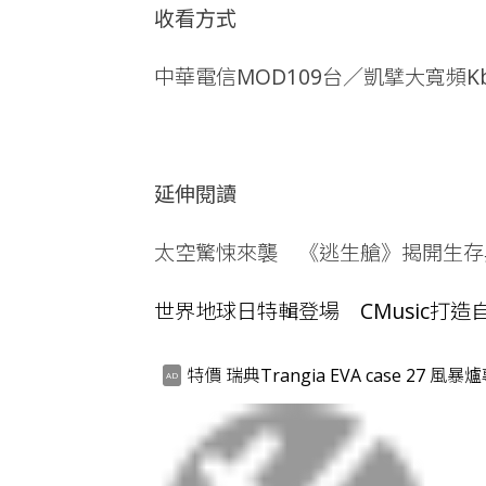
收看方式
中華電信MOD109台／凱擘大寬頻Kbr
延伸閱讀
太空驚悚來襲 《逃生艙》揭開生存
世界地球日特輯登場 CMusic打造
特價 瑞典Trangia EVA case 27 風