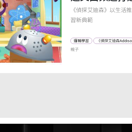
《偵探艾迪森》以生活推
習新典範
邏輯學習
《偵探艾迪森Addis
親子