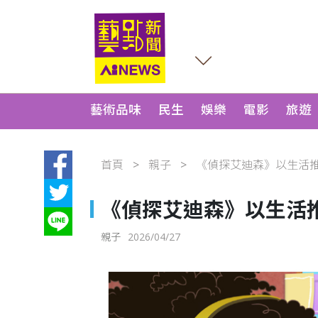
藝術品味
民生
娛樂
電影
旅遊
首頁
親子
《偵探艾迪森》以生活推理
《偵探艾迪森》以生活
親子
2026/04/27