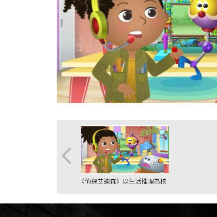
造兒童邏輯學
《偵探艾迪森》以生活推理為核
心 達文西頻道打造兒童邏輯學
習新典範