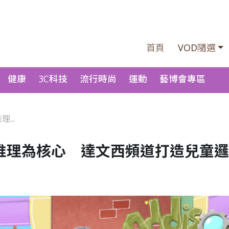
首頁
VOD隨選
健康
3C科技
流行時尚
運動
藝博會專區
...
推理為核心 達文西頻道打造兒童邏