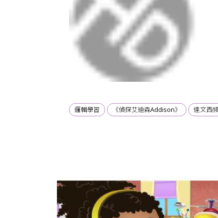
邏輯學習
《偵探艾迪森Addison》
達文西
為核心
新典範