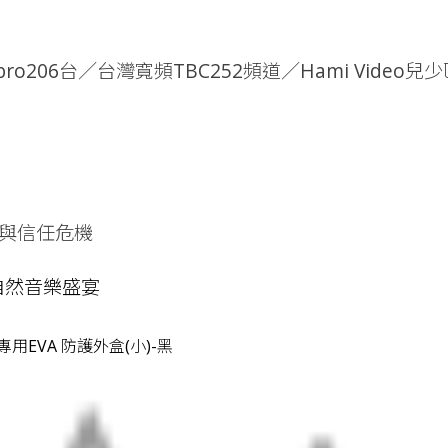
o206台／台灣寬頻TBC252頻道／Hami Video兒少
與信任危機
自然音樂盛宴
暴爐專用EVA 防護外盒(小)-黑