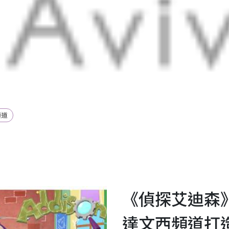
頻道
《偵探艾迪森
達文西頻道打