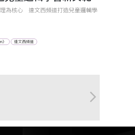
理為核心 達文西頻道打造兒童邏輯學
on》
達文西頻道