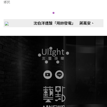
鄉民
沈伯洋遭酸「用帥發電」 蔣萬安、
沈伯洋誰能勝出？命理師：他人緣桃
花100分即將破表