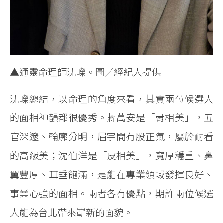
▲通靈命理師沈嶸。圖／經紀人提供
沈嶸總結，以命理的角度來看，其實兩位候選人
的面相神韻都很優秀。蔣萬安是「骨相美」，五
官深邃、輪廓分明，眉宇間有股正氣，屬於耐看
的高級美；沈伯洋是「皮相美」，寬厚穩重、鼻
翼豐厚、耳垂飽滿，是能在專業領域發揮良好、
事業心強的面相。兩者各有優點，期許兩位候選
人能為台北帶來嶄新的面貌。