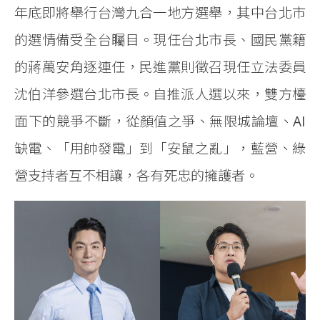
年底即將舉行台灣九合一地方選舉，其中台北市
的選情備受全台矚目。現任台北市長、國民黨籍
的蔣萬安角逐連任，民進黨則徵召現任立法委員
沈伯洋參選台北市長。自推派人選以來，雙方檯
面下的競爭不斷，從顏值之爭、無限城論壇、AI
缺電、「用帥發電」到「安鼠之亂」，藍營、綠
營支持者互不相讓，各有死忠的擁護者。