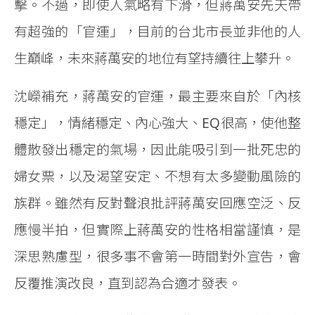
擊。不過，即使人氣略有下滑，但蔣萬安先天帶
有超強的「官運」，目前的台北市長並非他的人
生巔峰，未來蔣萬安的地位有望持續往上攀升。
沈嶸補充，蔣萬安的官運，最主要來自於「內核
穩定」，情緒穩定、內心強大、EQ很高，使他整
體散發出穩定的氣場，因此能吸引到一批死忠的
婦女票，以及渴望安定、不想有太多變動風險的
族群。雖然有反對聲浪批評蔣萬安回應空泛、反
應慢半拍，但實際上蔣萬安的性格相當謹慎，是
深思熟慮型，很多事不會第一時間對外宣告，會
反覆推演改良，直到認為合適才發表。