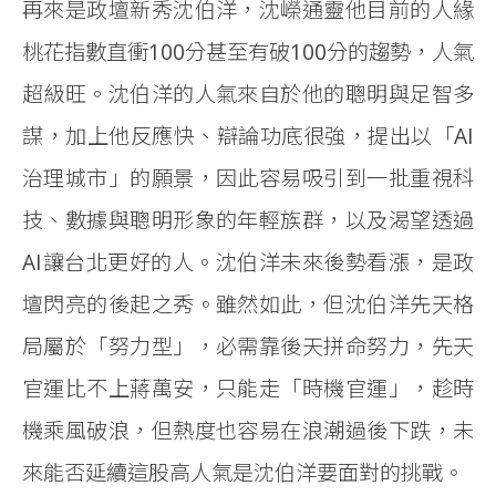
再來是政壇新秀沈伯洋，沈嶸通靈他目前的人緣
桃花指數直衝100分甚至有破100分的趨勢，人氣
超級旺。沈伯洋的人氣來自於他的聰明與足智多
謀，加上他反應快、辯論功底很強，提出以「AI
治理城市」的願景，因此容易吸引到一批重視科
技、數據與聰明形象的年輕族群，以及渴望透過
AI讓台北更好的人。沈伯洋未來後勢看漲，是政
壇閃亮的後起之秀。雖然如此，但沈伯洋先天格
局屬於「努力型」，必需靠後天拼命努力，先天
官運比不上蔣萬安，只能走「時機官運」，趁時
機乘風破浪，但熱度也容易在浪潮過後下跌，未
來能否延續這股高人氣是沈伯洋要面對的挑戰。