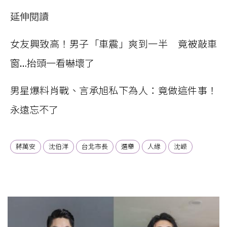
延伸閱讀
女友興致高！男子「車震」爽到一半 竟被敲車
窗…抬頭一看嚇壞了
男星爆料肖戰、言承旭私下為人：竟做這件事！
永遠忘不了
蔣萬安
沈伯洋
台北市長
選舉
人緣
沈嶸