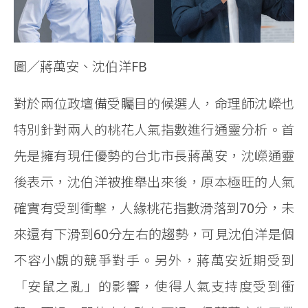
圖／蔣萬安、沈伯洋FB
對於兩位政壇備受矚目的候選人，命理師沈嶸也
特別針對兩人的桃花人氣指數進行通靈分析。首
先是擁有現任優勢的台北市長蔣萬安，沈嶸通靈
後表示，沈伯洋被推舉出來後，原本極旺的人氣
確實有受到衝擊，人緣桃花指數滑落到70分，未
來還有下滑到60分左右的趨勢，可見沈伯洋是個
不容小覷的競爭對手。另外，蔣萬安近期受到
「安鼠之亂」的影響，使得人氣支持度受到衝