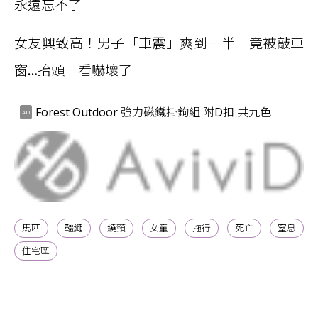
永遠忘不了
女友興致高！男子「車震」爽到一半 竟被敲車
窗…抬頭一看嚇壞了
Forest Outdoor 強力磁鐵掛鉤組 附D扣 共九色
馬匹
韁繩
繞頸
女童
拖行
死亡
窒息
住宅區