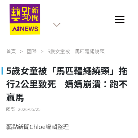
首頁
國際
5歲女童被「馬匹韁繩繞頸...
5歲女童被「馬匹韁繩繞頸」拖
行2公里致死 媽媽崩潰：跑不
贏馬
國際
2026/05/25
藝點新聞Chloe編輯整理