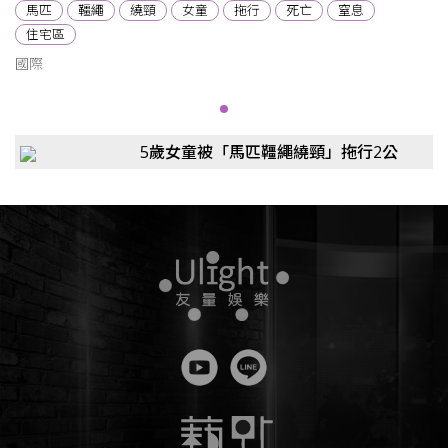
馬匹
韁繩
繞頸
女童
拖行
死亡
窒息
住宅區
國際
5歲女童被「馬匹韁繩繞頸」拖行2公
里致死 媽媽崩潰：跑不贏馬