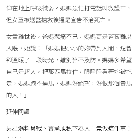
仰在地上呼吸微弱。媽媽急忙打電話叫救護車，
但女童被送醫搶救後還是宣告不治死亡。
女童離世後，爸媽悲痛不已，媽媽更是整夜難以
入眠，她說：「媽媽把小小的妳帶到人間，短暫
卻溫暖了一段時光，離別猝不及防。媽媽多希望
自己是超人，把那匹馬拉住，眼睜睜看著妳被拖
走，媽媽跑不過馬，媽媽好絕望，好恨那個養馬
的人！」
延伸閱讀
男星爆料肖戰、言承旭私下為人：竟做這件事！