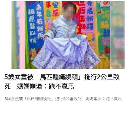
5歲女童被「馬匹韁繩繞頸」拖行2公里致
死 媽媽崩潰：跑不贏馬
5歲女童被「馬匹韁繩繞頸」拖行2公里致死 媽媽崩潰：跑不贏馬