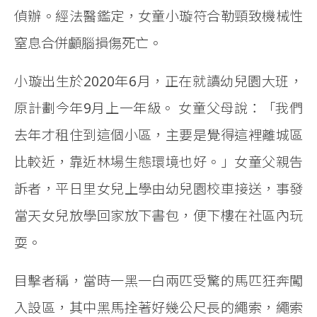
偵辦。經法醫鑑定，女童小璇符合勒頸致機械性
窒息合併顱腦損傷死亡。
小璇出生於2020年6月，正在就讀幼兒園大班，
原計劃今年9月上一年級。 女童父母說：「我們
去年才租住到這個小區，主要是覺得這裡離城區
比較近，靠近林場生態環境也好。」女童父親告
訴者，平日里女兒上學由幼兒園校車接送，事發
當天女兒放學回家放下書包，便下樓在社區內玩
耍。
目擊者稱，當時一黑一白兩匹受驚的馬匹狂奔闖
入設區，其中黑馬拴著好幾公尺長的繩索，繩索