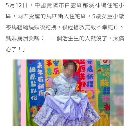
5月12日，中國貴陽市白雲區都溪林場住宅小
區，兩匹受驚的馬匹衝入住宅區，5歲女童小璇
被馬韁繩繞頸後拖拽，後經搶救無效不幸死亡。
媽媽崩潰哭喊：「一個活生生的人就沒了，太痛
心了！」