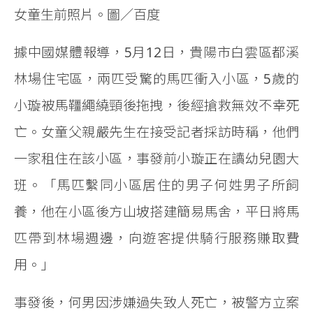
女童生前照片。圖／百度
據中國媒體報導，5月12日，貴陽市白雲區都溪
林場住宅區，兩匹受驚的馬匹衝入小區，5歲的
小璇被馬韁繩繞頸後拖拽，後經搶救無效不幸死
亡。女童父親嚴先生在接受記者採訪時稱，他們
一家租住在該小區，事發前小璇正在讀幼兒園大
班。「馬匹繫同小區居住的男子何姓男子所飼
養，他在小區後方山坡搭建簡易馬舍，平日將馬
匹帶到林場週邊，向遊客提供騎行服務賺取費
用。」
事發後，何男因涉嫌過失致人死亡，被警方立案