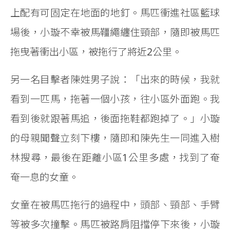
上配有可固定在地面的地釘。馬匹衝進社區籃球
場後，小璇不幸被馬韁繩纏住頸部，隨即被馬匹
拖曳著衝出小區，被拖行了將近2公里。
另一名目擊者陳姓男子說：「出來的時候，我就
看到一匹馬，拖著一個小孩，往小區外面跑。我
看到後就跟著馬追，後面拖鞋都跑掉了。」小璇
的母親聞聲立刻下樓，隨即和陳先生一同進入樹
林搜尋，最後在距離小區1公里多處，找到了奄
奄一息的女童。
女童在被馬匹拖行的過程中，頭部、頸部、手臂
等被多次撞擊。馬匹被路肩阻擋停下來後，小璇