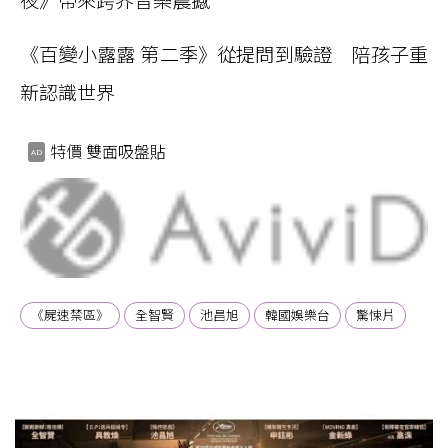
夜》帶來跨界音樂震撼
《百變小露露 第二季》從提問到驗證 陪孩子重
新認識世界
特價 雙面吸盤貼
《屍速禁區》
全智賢
池昌旭
韓國娛樂台
驚悚片