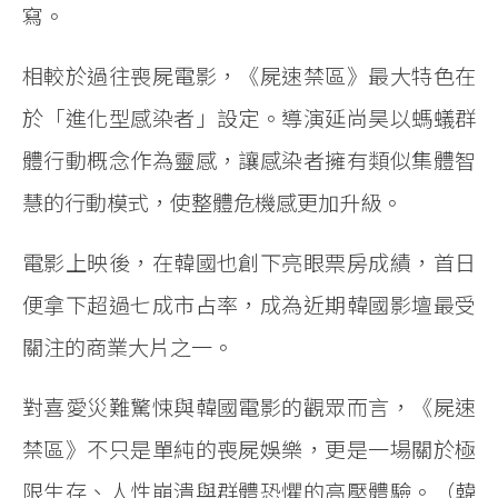
寫。
相較於過往喪屍電影，《屍速禁區》最大特色在
於「進化型感染者」設定。導演延尚昊以螞蟻群
體行動概念作為靈感，讓感染者擁有類似集體智
慧的行動模式，使整體危機感更加升級。
電影上映後，在韓國也創下亮眼票房成績，首日
便拿下超過七成市占率，成為近期韓國影壇最受
關注的商業大片之一。
對喜愛災難驚悚與韓國電影的觀眾而言，《屍速
禁區》不只是單純的喪屍娛樂，更是一場關於極
限生存、人性崩潰與群體恐懼的高壓體驗。
（韓