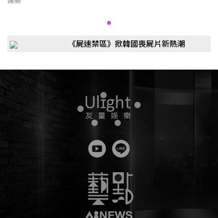
娛樂
《屍速禁區》掀韓國喪屍片新熱潮
全智賢、池昌旭聯手挑戰進化感染者