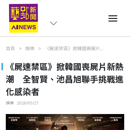
首頁
娛樂
《屍速禁區》掀韓國喪屍片...
《屍速禁區》掀韓國喪屍片新熱
潮 全智賢、池昌旭聯手挑戰進
化感染者
娛樂
2026/05/27