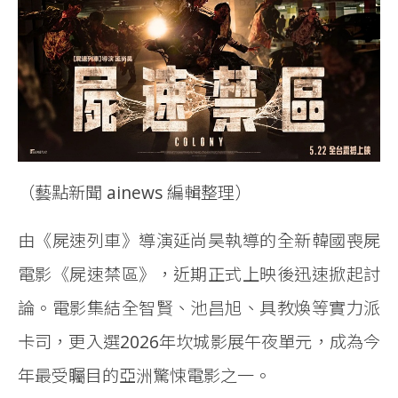
（藝點新聞 ainews 編輯整理）
由《屍速列車》導演延尚昊執導的全新韓國喪屍
電影《屍速禁區》，近期正式上映後迅速掀起討
論。電影集結全智賢、池昌旭、具教煥等實力派
卡司，更入選2026年坎城影展午夜單元，成為今
年最受矚目的亞洲驚悚電影之一。