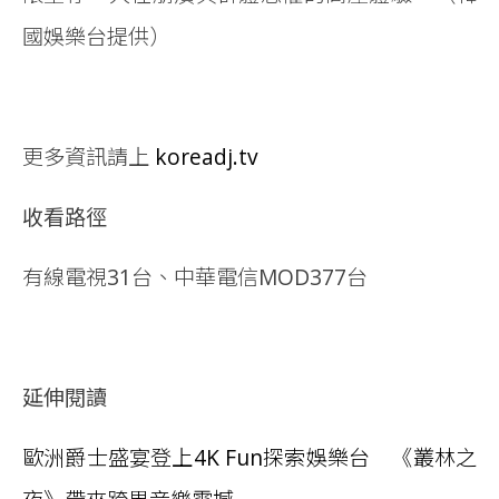
國娛樂台提供）
更多資訊請上
koreadj.tv
收看路徑
有線電視31台、中華電信MOD377台
延伸閱讀
歐洲爵士盛宴登上4K Fun探索娛樂台 《叢林之