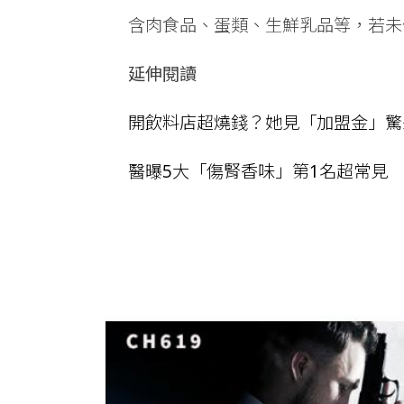
含肉食品、蛋類、生鮮乳品等，若未
延伸閱讀
開飲料店超燒錢？她見「加盟金」驚
醫曝5大「傷腎香味」第1名超常見
作戰