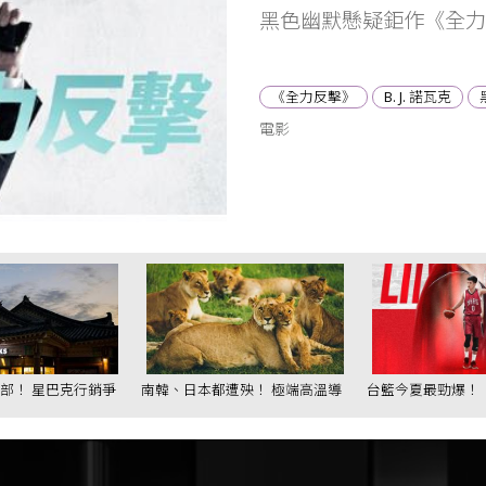
黑色幽默懸疑鉅作《全力
《全力反擊》
B. J. 諾瓦克
電影
部！ 星巴克行銷爭
南韓、日本都遭殃！ 極端高溫導
台籃今夏最勁爆！
致動物死亡
布：林庭謙正式加