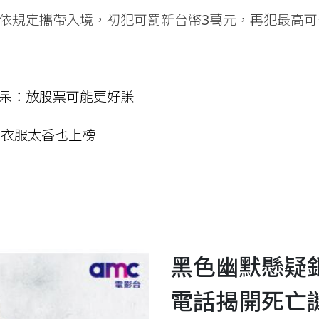
依規定攜帶入境，初犯可罰新台幣3萬元，再犯最高可
呆：放股票可能更好賺
 衣服太香也上榜
黑色幽默懸疑
電話揭開死亡