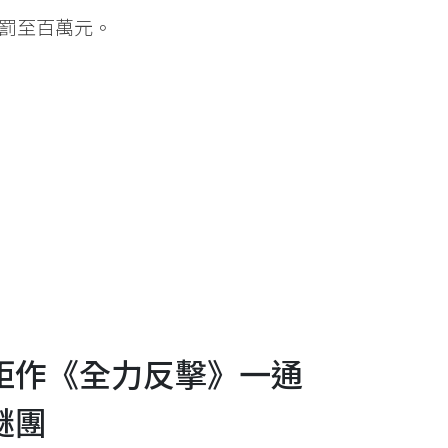
罰至百萬元。
鉅作《全力反擊》一通
謎團