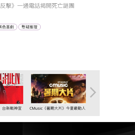
反擊》一通電話揭開死亡謎團
黑色喜劇
懸疑推理
 台新戰神宣
CMusic《暑期大片》今夏最動人
離開CBA返台打球 林
盟
的電影配樂精選
新戰神分道揚鑣、下家