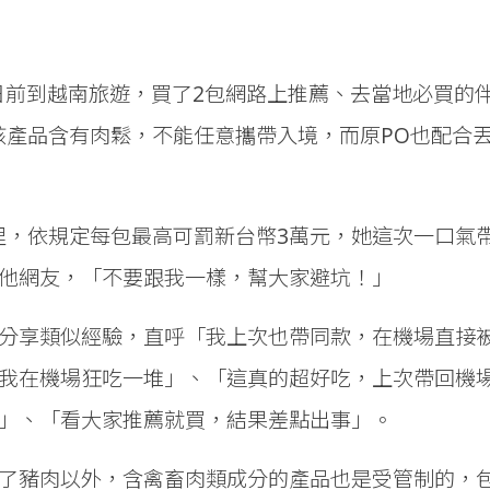
，她日前到越南旅遊，買了2包網路上推薦、去當地必買
該產品含有肉鬆，不能任意攜帶入境，而原PO也配合
理，依規定每包最高可罰新台幣3萬元，她這次一口氣帶
他網友，「不要跟我一樣，幫大家避坑！」
分享類似經驗，直呼「我上次也帶同款，在機場直接被
我在機場狂吃一堆」、「這真的超好吃，上次帶回機
」、「看大家推薦就買，結果差點出事」。
了豬肉以外，含禽畜肉類成分的產品也是受管制的，