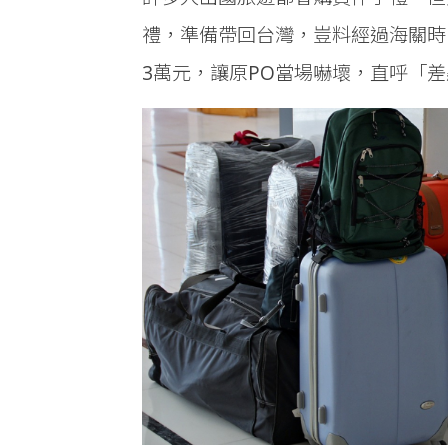
禮，準備帶回台灣，豈料經過海關時
3萬元，讓原PO當場嚇壞，直呼「差