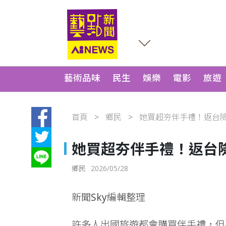
藝術品味
民生
娛樂
電影
旅遊
首頁
鄉民
她買超夯伴手禮！返台險噴
她買超夯伴手禮！返台
鄉民
2026/05/28
新聞Sky編輯整理
許多人出國旅遊都會購買伴手禮，但