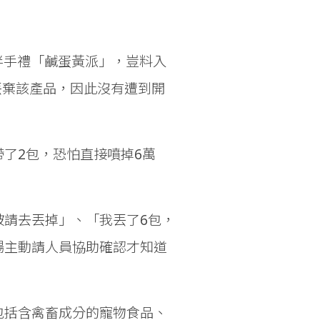
的伴手禮「鹹蛋黃派」，豈料入
丟棄該產品，因此沒有遭到開
了2包，恐怕直接噴掉6萬
請去丟掉」、「我丟了6包，
場主動請人員協助確認才知道
包括含禽畜成分的寵物食品、