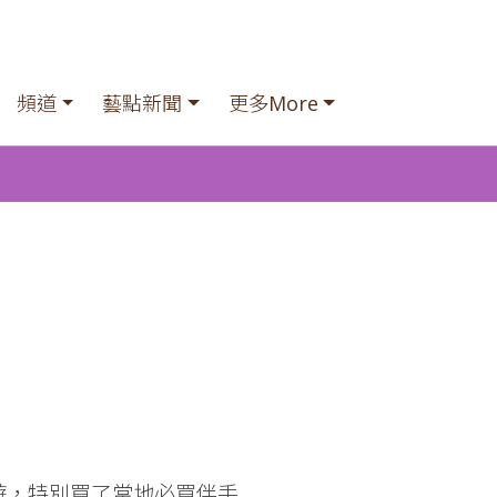
頻道
藝點新聞
更多More
遊，特別買了當地必買伴手