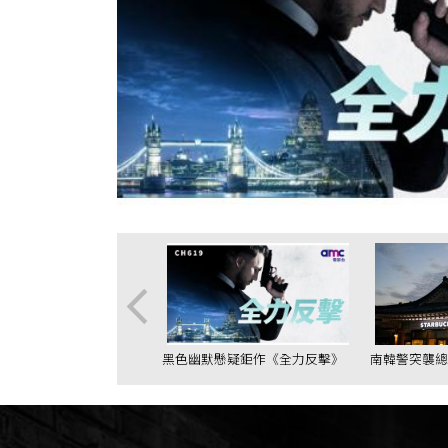
月「購屋裝修」省錢大作
黑色幽默懸疑鉅作《全力反擊》
南韓警突襲總
一通電話揭開死亡謎團
議持續延燒