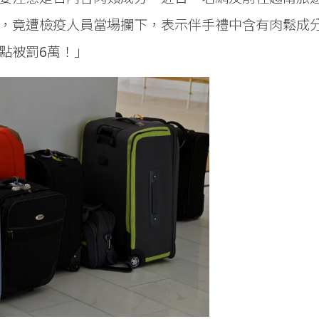
，竟遭檢疫人員當場攔下，表示伴手禮中含有肉鬆成分
點被罰6萬！」