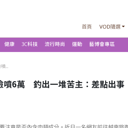
首頁
VOD隨選
健康
3C科技
流行時尚
運動
藝博會專區
...
險噴6萬 釣出一堆苦主：差點出事
要注意是否內含肉類成分。近日一名網友前往越南旅