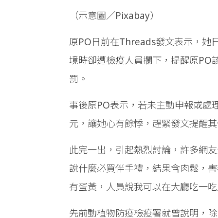
（示意圖／Pixabay）
原PO日前在Threads發文表示
境時卻遭檢疫人員攔下，提醒原PO
罰。
事後原PO表示，若未主動申報或處
元，讓她心有餘悸，趕緊發文提醒其
此完一出，引起熱烈討論，許多網友
說什麼必買伴手禮，結果含肉鬆，害
有蛋黃，人員說我可以在大廳吃一吃
先前動植物防疫檢疫署就曾說明，除