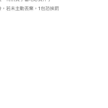
，若未主動丟棄，1包恐挨罰