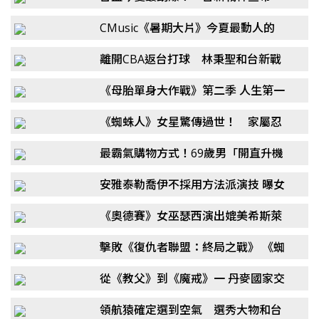
林庭謙正式加盟
CMusic《暑期大片》今夏最動人的
電影配樂精選
離開CBA返台打球 林秉聖和台新戰
神分道揚鑣、下家曝光
《母胎單身大作戰》第二季 人生第一
場戀愛 即將展開！
《蜘蛛人》女星驚傳過世！ 家屬忍
痛拔維生器「病逝夏威夷」
最霸氣購物方式！69歲男「開直升機
闖商場」...原因曝光
安雅泰勒喬伊不採用方法派演技 曝女
演員不能完全失去理智
《奧德賽》女巫瑟西演出媲美希斯萊
傑 珊曼莎摩頓自曝拍完即失業
擊敗《復仇者聯盟：終局之戰》 《蜘
蛛人：重生日》奪北美影史首週末票
從《教父》到《魔戒》一 丹麥國家交
房冠軍
響樂團電影配樂鉅獻 銀幕傳奇與奇幻
領航猿確定選到空氣 選秀大物和台
史詩