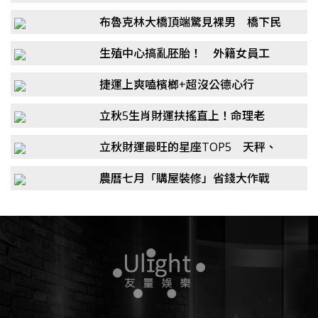
新戰神簽約：幫球隊拿冠軍
布魯克林大橋頂端驚見裸男 橋下民
眾直擊「無猶疑」當空中飛人
生殖中心搞亂胚胎！ 外籍女員工
「和警察聊完」下秒潛逃閃人
捷運上爽嗑檳榔+超沒公德心行
徑！ 北捷「罰兩次」他破財3千元
立秋5生肖財運扶搖直上！命理老
師：迎來一波爆發期
立秋財運最旺的星座TOP5 天秤、
射手都上榜
農曆七月「購屋裝修」省錢大作戰