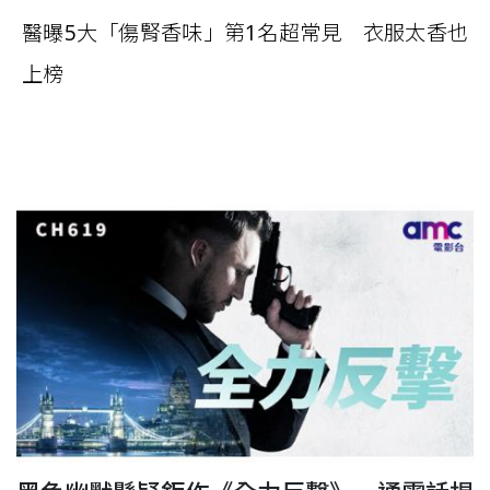
醫曝5大「傷腎香味」第1名超常見 衣服太香也
上榜