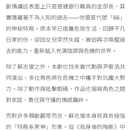
劇情講述表面上只是普通銀行職員的金部長，其
實隱藏著不為人知的過去——他曾是代號「66」
的神秘特務。原本早已遠離危險生活、回歸平凡
日常的他，卻因女兒突然失蹤，被迫再次喚醒過
去的能力，重新踏入充滿陰謀與危機的世界。
除了蘇志燮之外，本劇也找來崔代勳與尹敬浩共
同演出，多位角色將在危機之中攜手對抗龐大勢
力。除了動作與追擊戲碼，作品也描寫角色之間
對家庭、責任與守護的情感羈絆。
而對許多韓劇觀眾而言，蘇志燮本身就具有極強
的「特務系男神」形象。從《我身後的陶斯》中