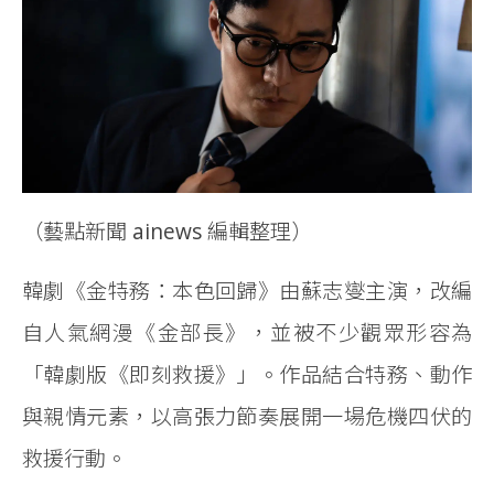
（藝點新聞 ainews 編輯整理）
韓劇《金特務：本色回歸》由蘇志燮主演，改編
自人氣網漫《金部長》，並被不少觀眾形容為
「韓劇版《即刻救援》」。作品結合特務、動作
與親情元素，以高張力節奏展開一場危機四伏的
救援行動。