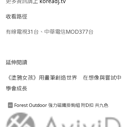
更多資訊請上
koreadj.tv
收看路徑
有線電視31台、中華電信MOD377台
延伸閱讀
《塗鴉女孩》用畫筆創造世界 在想像與嘗試中
學會成長
Forest Outdoor 強力磁鐵掛鉤組 附D扣 共九色