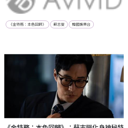
《金特務：本色回歸》
蘇志燮
韓國娛樂台
特
《金特務：本色回歸》：蘇志燮化身神秘特