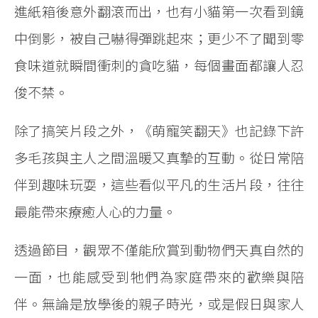
進紙箱後意外翻滾而出，也有小貓第一次看到鏡
中倒影，被自己嚇得彈跳起來；更少不了聞到零
食味道就瞬間衝刺的貪吃貓，每個畫面都讓人忍
俊不禁。
除了搞笑片段之外，《萌寵笑翻天》也記錄下許
多毛孩與主人之間溫暖又真摯的互動。從日常陪
伴到趣味玩耍，這些看似平凡的生活片段，往往
最能帶來療癒人心的力量。
透過節目，觀眾不僅能欣賞到動物們天真自然的
一面，也能感受到牠們為家庭帶來的歡樂與陪
伴。無論是放學後的親子時光，或是假日與家人