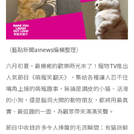
（藝點新聞ainews編輯整理）
六月初夏，最療癒的歡樂時光來了！寵物TV推出
人氣節目《萌寵笑翻天》，集結各種讓人忍不住
嘴角上揚的萌寵趣事，無論是調皮的小貓、活潑
的小狗，還是腦洞大開的動物朋友，都將用最真
實、最逗趣的一面，為觀眾帶來滿滿笑聲。
節目中收錄許多令人捧腹的毛孩瞬間：有貓咪躲