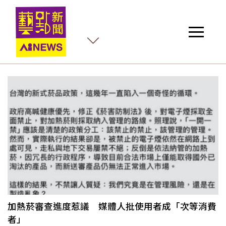
加熱菸審查進度惹議 媒體人批使用者成「次等消費
者」