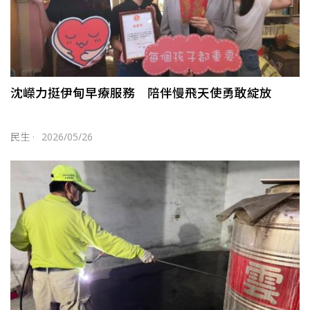
沈嶸力挺伊甸早療服務 陪伴慢飛天使勇敢綻放
民生
·
2026/05/26