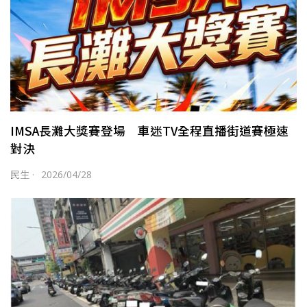
IMSA長灘大獎賽登場 車迷TV全程直播街道賽極速
對決
民生
·
2026/04/28