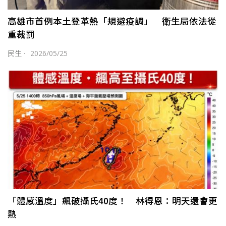
高雄市首例本土登革熱「規避疫調」 衛生局依法從
重裁罰
民生
·
2026/05/25
「體感溫度」飆破攝氏40度！ 林得恩：明天還會更
熱