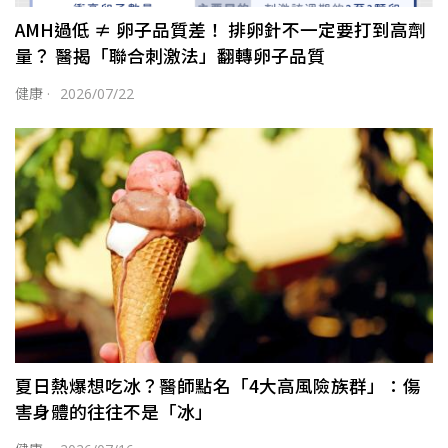
AMH過低 ≠ 卵子品質差！ 排卵針不一定要打到高劑
量？ 醫揭「聯合刺激法」翻轉卵子品質
健康
·
2026/07/22
夏日熱爆想吃冰？醫師點名「4大高風險族群」：傷
害身體的往往不是「冰」