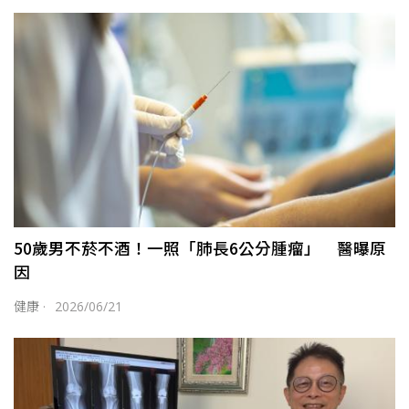
50歲男不菸不酒！一照「肺長6公分腫瘤」 醫曝原
因
健康
·
2026/06/21