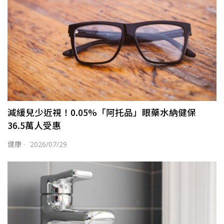
減緩兒少近視！0.05%「阿托品」眼藥水納健保
36.5萬人受惠
健康
·
2026/07/29