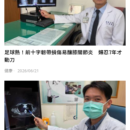
足球熱！前十字韌帶損傷易釀膝關節炎 婦忍7年才
動刀
健康
·
2026/06/21