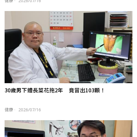
健康
·
2026/07/16
30歲男下體長菜花拖2年 竟冒出103顆！
健康
·
2026/07/16