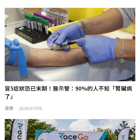
冒5症狀恐已末期！醫示警：90%的人不知「腎臟病
了」
健康
·
2026/07/09