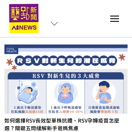
如何選擇RSV長效型單株抗體、RSV孕婦疫苗怎麼
選？關鍵五問緩解新手爸媽焦慮