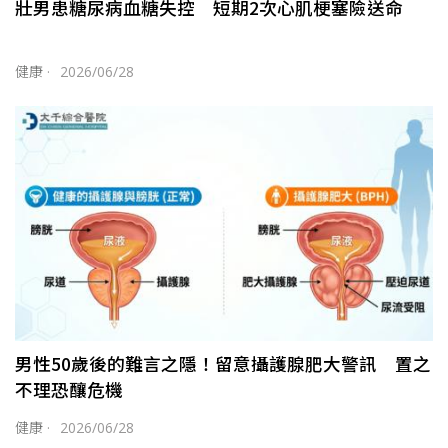
壯男患糖尿病血糖失控 短期2次心肌梗塞險送命
健康
·
2026/06/28
男性50歲後的難言之隱！留意攝護腺肥大警訊 置之
不理恐釀危機
健康
·
2026/06/28