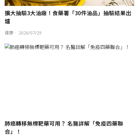
擴大抽驗3大油廠！食藥署「30件油品」抽驗結果出
爐
健康
·
2026/07/29
肺癌轉移無標靶藥可用？ 名醫詳解「免疫四藥聯
合」！