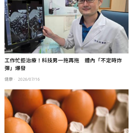
工作忙拒治療！科技男一拖再拖 體內「不定時炸
彈」爆發
健康
·
2026/07/16