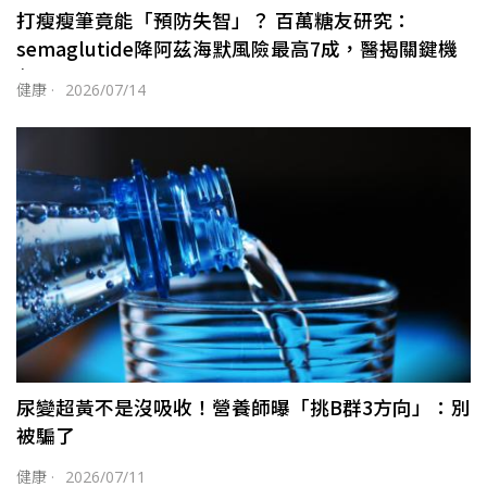
打瘦瘦筆竟能「預防失智」？ 百萬糖友研究：
semaglutide降阿茲海默風險最高7成，醫揭關鍵機
制
健康
·
2026/07/14
尿變超黃不是沒吸收！營養師曝「挑B群3方向」：別
被騙了
健康
·
2026/07/11