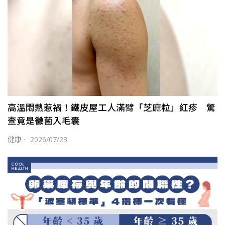
高溫悶熱惹禍！鐵皮屋工人滿臂「芝麻粒」紅疹 驚
查竟是黴菌入毛囊
健康
·
2026/07/23