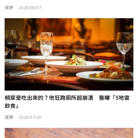
健康
·
2026/08/07
頻尿是吃出來的？他狂跑廁所超崩潰 醫曝「5地雷
飲食」
健康
·
2026/07/30