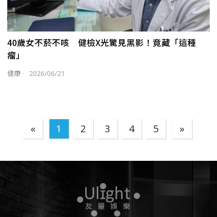
40歲女不菸不咳 健檢X光驚見黑影！竟藏「這種
瘤」
健康
·
2026/06/21
«
1
2
3
4
5
»