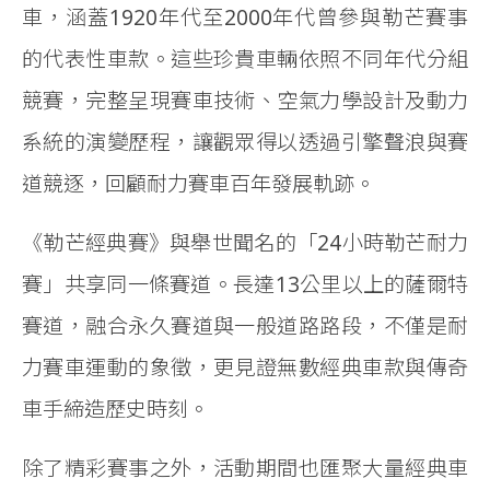
車，涵蓋1920年代至2000年代曾參與勒芒賽事
的代表性車款。這些珍貴車輛依照不同年代分組
競賽，完整呈現賽車技術、空氣力學設計及動力
系統的演變歷程，讓觀眾得以透過引擎聲浪與賽
道競逐，回顧耐力賽車百年發展軌跡。
《勒芒經典賽》與舉世聞名的「24小時勒芒耐力
賽」共享同一條賽道。長達13公里以上的薩爾特
賽道，融合永久賽道與一般道路路段，不僅是耐
力賽車運動的象徵，更見證無數經典車款與傳奇
車手締造歷史時刻。
除了精彩賽事之外，活動期間也匯聚大量經典車