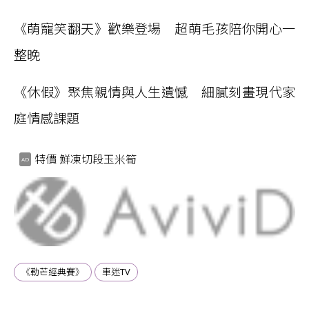
《萌寵笑翻天》歡樂登場 超萌毛孩陪你開心一
整晚
《休假》聚焦親情與人生遺憾 細膩刻畫現代家
庭情感課題
特價 鮮凍切段玉米筍
《勒芒經典賽》
車迷TV