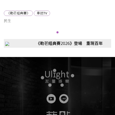
《勒芒經典賽》
車迷TV
民生
《勒芒經典賽2026》登場 重現百年
耐力賽車傳奇風采