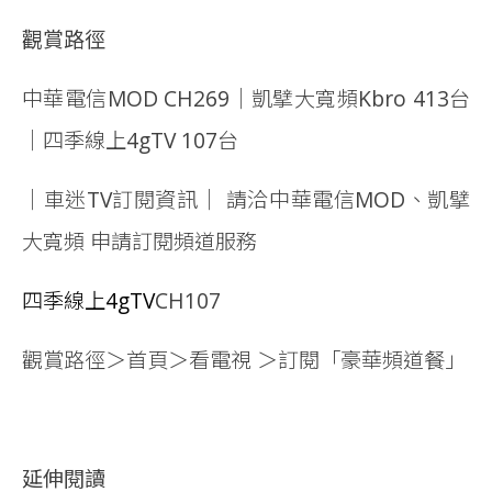
觀賞路徑
中華電信MOD CH269｜凱擘大寬頻Kbro 413台
｜四季線上4gTV 107台
｜車迷TV訂閱資訊｜ 請洽中華電信MOD、凱擘
大寬頻 申請訂閱頻道服務
四季線上4gTV
CH107
觀賞路徑＞首頁＞看電視 ＞訂閱「豪華頻道餐」
延伸閱讀