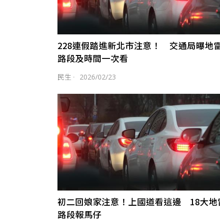
228連假踏進新北市注意！ 交通局曝地
路段及時間一次看
民生
·
2026/02/23
初二回娘家注意！上國道看這邊 18大地
路段報馬仔