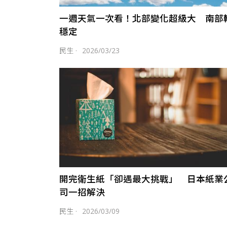
一週天氣一次看！北部變化超級大 南部
穩定
民生
·
2026/03/23
開完衛生紙「卻遇最大挑戰」 日本紙業
司一招解決
民生
·
2026/03/09