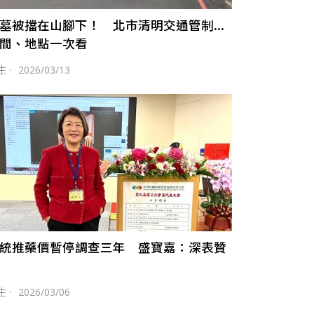
墓被擋在山腳下！ 北市清明交通管制...
間、地點一次看
生
·
2026/03/13
統推藥價暫停調查三年 盛寶嘉：深表贊
生
·
2026/03/06