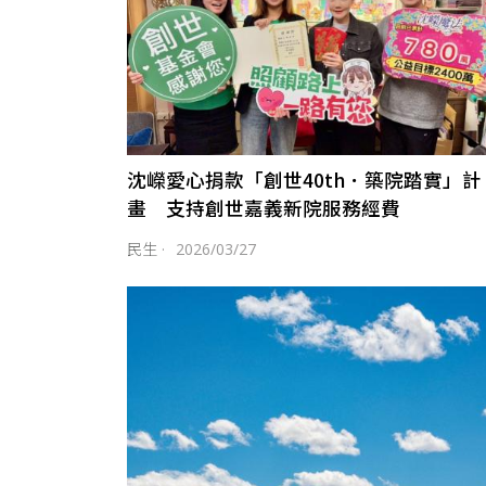
沈嶸愛心捐款「創世40th．築院踏實」計
畫 支持創世嘉義新院服務經費
民生
·
2026/03/27