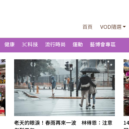
首頁
VOD隨選
健康
3C科技
流行時尚
運動
藝博會專區
老天的眼淚！春雨再來一波 林得恩：注意
1