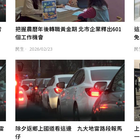
雷
把握農曆年後轉職黃金期 北市企業釋出601
這
個工作機會
免
民生
·
2026/02/23
民
雷
除夕返鄉上國道看這邊 九大地雷路段報馬
上
仔
一