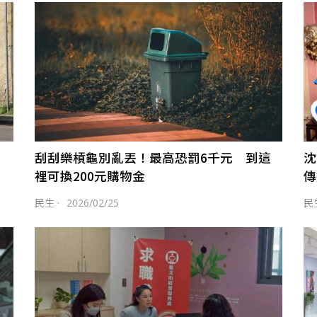
刮刮樂槓龜別亂丟！最高恐罰6千元 到這
沈
裡可換200元購物金
傳
民生
·
2026/02/25
民