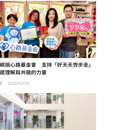
嶸捐心路基金會 支持「好天天齊步走」
遞理解與共融的力量
生
·
2026/02/24