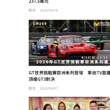
237.5萬元
民生
·
2026/04/10
GT世界挑戰賽歐洲系列登場 車迷TV直
頂級GT3對決
民生
·
2026/04/07