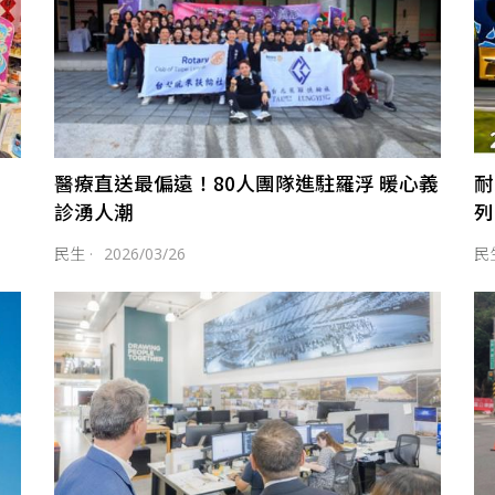
醫療直送最偏遠！80人團隊進駐羅浮 暖心義
耐
診湧人潮
列
民生
·
2026/03/26
民