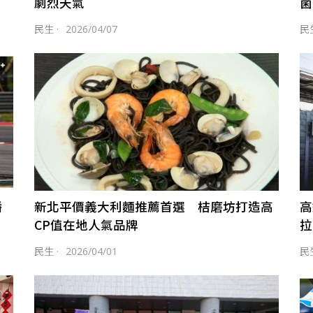
劇烈天氣
菌
民生
·
2026/04/07
民
播
新北平價義大利麵推薦首選 桔磨坊打造高
高
CP值在地人氣品牌
拉
民生
·
2026/04/01
民