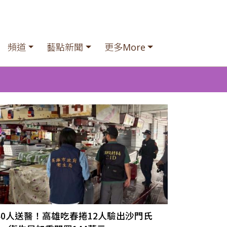
頻道
藝點新聞
更多More
40人送醫！高雄吃春捲12人驗出沙門氏