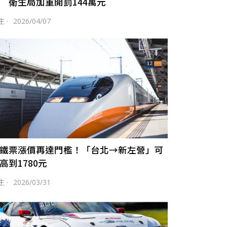
 衛生局加重開罰144萬元
生
·
2026/04/07
鐵票漲價再達門檻！「台北→新左營」可
高到1780元
生
·
2026/03/31