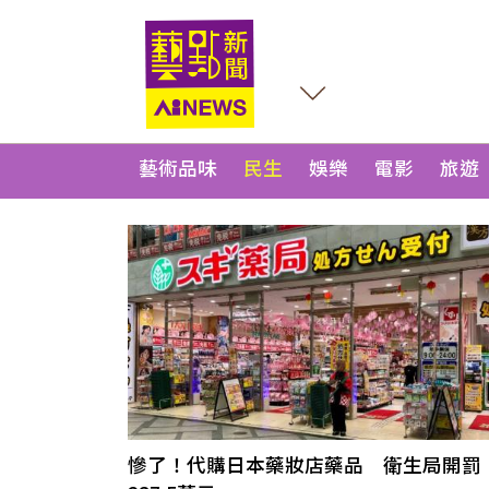
藝術品味
民生
娛樂
電影
旅遊
慘了！代購日本藥妝店藥品 衛生局開罰