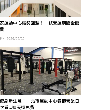
家運動中心強勢回歸！ 試營運期間全館
費
生
·
2026/02/20
健身房注意！ 北市運動中心春節營業日
次看...這天還免費