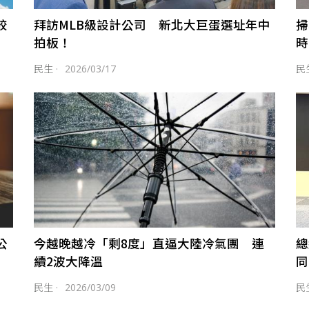
較
拜訪MLB級設計公司 新北大巨蛋選址年中
掃
拍板！
時
民生
·
2026/03/17
民
公
今越晚越冷「剩8度」直逼大陸冷氣團 連
總
續2波大降溫
同
民生
·
2026/03/09
民