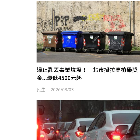
遏止亂丟事業垃圾！ 北市擬拉高檢舉獎
金...最低4500元起
民生
·
2026/03/03